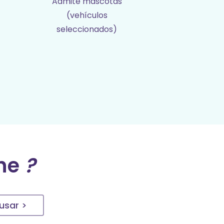
Admite mascotas
(vehículos
seleccionados)
che
?
usar >