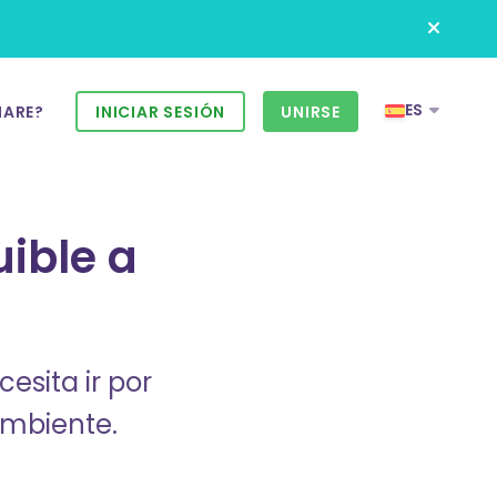
ES
HARE?
INICIAR SESIÓN
UNIRSE
uible a
sita ir por
ambiente.