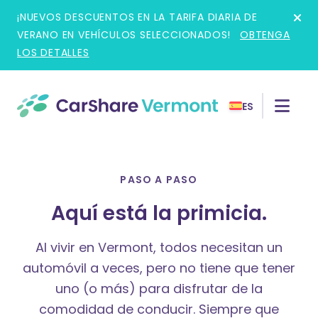
Skip
¡NUEVOS DESCUENTOS EN LA TARIFA DIARIA DE
to
VERANO EN VEHÍCULOS SELECCIONADOS!
OBTENGA
content
LOS DETALLES
ES
PASO A PASO
Aquí está la primicia.
Al vivir en Vermont, todos necesitan un
automóvil a veces, pero no tiene que tener
uno (o más) para disfrutar de la
comodidad de conducir. Siempre que