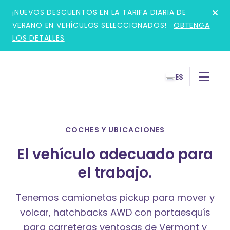
Skip
¡NUEVOS DESCUENTOS EN LA TARIFA DIARIA DE
to
VERANO EN VEHÍCULOS SELECCIONADOS!
OBTENGA
content
LOS DETALLES
ES
COCHES Y UBICACIONES
El vehículo adecuado para
el trabajo.
Tenemos camionetas pickup para mover y
volcar, hatchbacks AWD con portaesquís
para carreteras ventosas de Vermont y