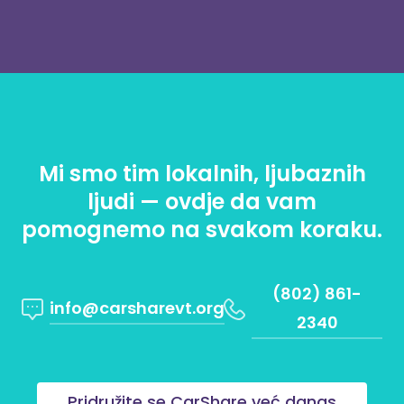
Mi smo tim lokalnih, ljubaznih
ljudi — ovdje da vam
pomognemo na svakom koraku.
(802) 861-
info@carsharevt.org
2340
Pridružite se CarShare već danas