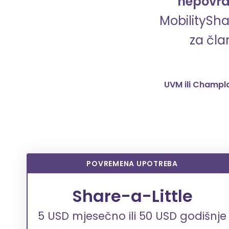
nepovra
MobilitySha
za čla
UVM ili Champl
POVREMENA UPOTREBA
Share-a-Little
5 USD mjesečno ili 50 USD godišnje