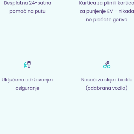
Besplatna 24-satna
Kartica za plin ili kartic
pomoć na putu
za punjenje EV – nikada
ne plaćate gorivo
Uključeno održavanje i
Nosači za skije i bicikle
osiguranje
(odabrana vozila)