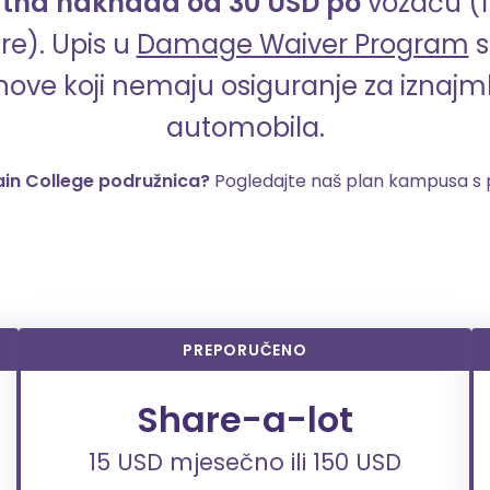
tna naknada od 30 USD po
vozaču (1
re).
Upis u
Damage Waiver Program
s
nove koji nemaju osiguranje za iznajml
automobila.
ain College podružnica?
Pogledajte naš plan kampusa 
PREPORUČENO
Share-a-lot
15 USD mjesečno ili 150 USD