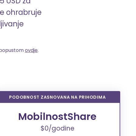
5 USD za
e ohrabruje
jivanje
s popustom
ovdje
.
PODOBNOST ZASNOVANA NA PRIHODIMA
MobilnostShare
$0/godine