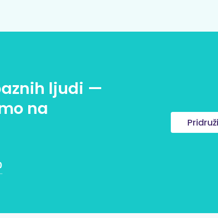
baznih ljudi —
mo na
Pridru
0