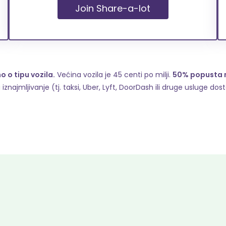
Join Share-a-lot
o o tipu vozila.
Većina vozila je 45 centi po milji.
50% popusta 
 iznajmljivanje (tj. taksi, Uber, Lyft, DoorDash ili druge usluge do