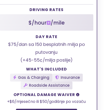
DRIVING RATES
$/hour
/mile
DAY RATE
$75/dan sa 150 besplatnih milja po
putovanju
(+45-55¢/milja poslije)
WHAT'S INCLUDED
Gas & Charging
Insurance
Roadside Assistance
OPTIONAL DAMAGE WAIVER
+$6/mjesečno ili $50/godišnje po vozaču