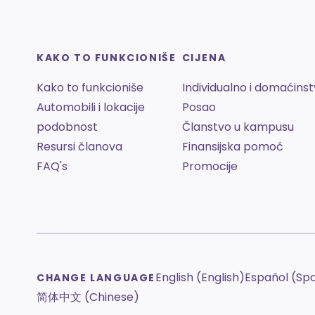
KAKO TO FUNKCIONIŠE
CIJENA
Kako to funkcioniše
Individualno i domaćins
Automobili i lokacije
Posao
podobnost
Članstvo u kampusu
Resursi članova
Finansijska pomoć
FAQ's
Promocije
English (English)
Español (Sp
CHANGE LANGUAGE
简体中文 (Chinese)