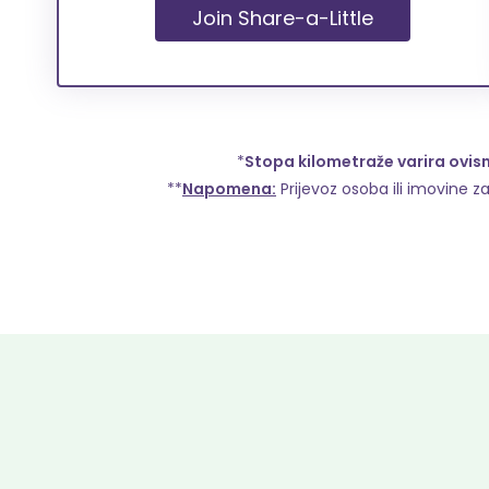
Join Share-a-Little
*
Stopa kilometraže varira ovisn
**
Napomena:
Prijevoz osoba ili imovine za