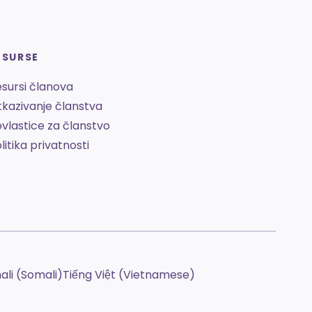
ESURSE
sursi članova
kazivanje članstva
vlastice za članstvo
litika privatnosti
li (Somali)
Tiếng Việt (Vietnamese)