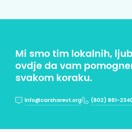
Mi smo tim lokalnih, lju
ovdje da vam pomogne
svakom koraku.
info@carsharevt.org
(802) 861-234