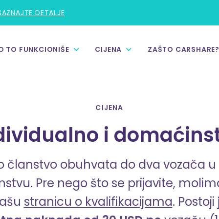
SAZNAJTE DETALJE
O TO FUNKCIONIŠE
CIJENA
ZAŠTO CARSHARE
CIJENA
dividualno i domaćins
 članstvo obuhvata do dva vozača u
nstvu.
Pre nego što se prijavite, moli
našu
stranicu o kvalifikacijama
. Postoji