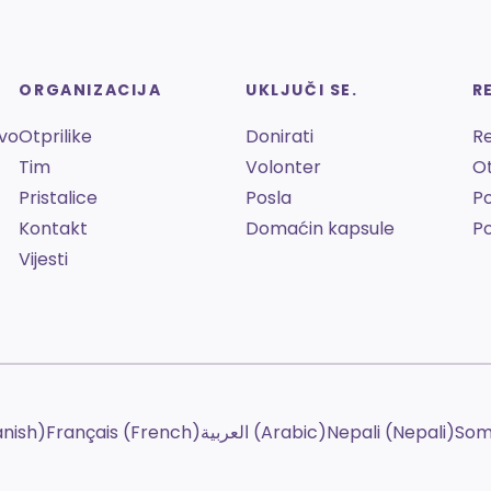
ORGANIZACIJA
UKLJUČI SE.
R
tvo
Otprilike
Donirati
Re
Tim
Volonter
Ot
Pristalice
Posla
Po
Kontakt
Domaćin kapsule
Po
Vijesti
anish)
Français (French)
العربية (Arabic)
Nepali (Nepali)
Soma