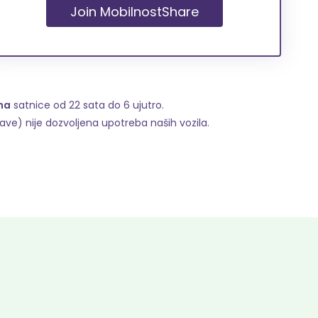
Join MobilnostShare
na
satnice od 22 sata do 6 ujutro.
stave) nije dozvoljena upotreba naših vozila.