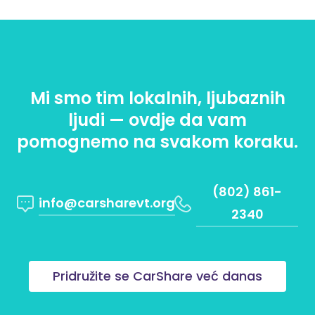
Mi smo tim lokalnih, ljubaznih
ljudi — ovdje da vam
pomognemo na svakom koraku.
(802) 861-
info@carsharevt.org
2340
Pridružite se CarShare već danas