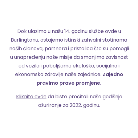
Dok ulazimo u našu 14. godinu službe ovde u
Burlingtonu, ostajemo istinski zahvalni stotinama
naših članova, partnera i pristalica što su pomogli
u unapređenju naše misije da smanjimo zavisnost
od vozila i poboljšamo ekološko, socijalno i
ekonomsko zdravlje naše zajednice.
Zajedno
pravimo prave promjene.
Kliknite ovde
da biste pročitali naše godišnje
ažuriranje za 2022. godinu.