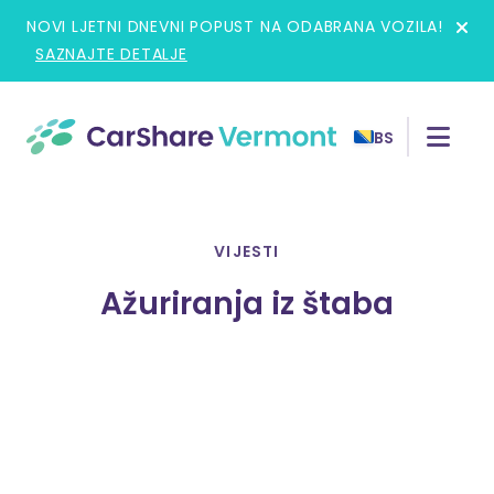
Skip
NOVI LJETNI DNEVNI POPUST NA ODABRANA VOZILA!
to
SAZNAJTE DETALJE
content
BS
VIJESTI
Ažuriranja iz štaba