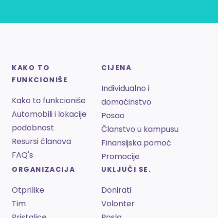
KAKO TO
CIJENA
FUNKCIONIŠE
Individualno i
Kako to funkcioniše
domaćinstvo
Automobili i lokacije
Posao
podobnost
Članstvo u kampusu
Resursi članova
Finansijska pomoć
FAQ's
Promocije
ORGANIZACIJA
UKLJUČI SE.
Otprilike
Donirati
Tim
Volonter
Pristalice
Posla