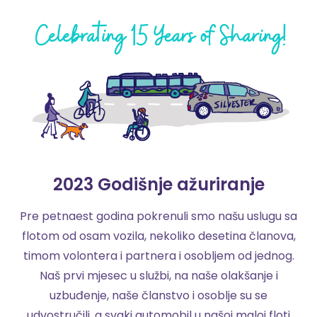
2023 Godišnje ažuriranje
Pre petnaest godina pokrenuli smo našu uslugu sa
flotom od osam vozila, nekoliko desetina članova,
timom volontera i partnera i osobljem od jednog.
Naš prvi mjesec u službi, na naše olakšanje i
uzbuđenje, naše članstvo i osoblje su se
udvostručili, a svaki automobil u našoj maloj floti