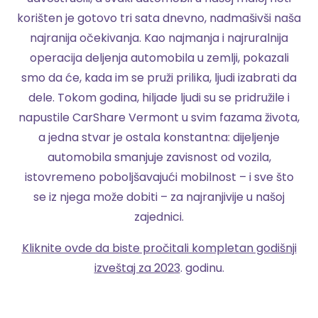
korišten je gotovo tri sata dnevno, nadmašivši naša
najranija očekivanja. Kao najmanja i najruralnija
operacija deljenja automobila u zemlji, pokazali
smo da će, kada im se pruži prilika, ljudi izabrati da
dele. Tokom godina, hiljade ljudi su se pridružile i
napustile CarShare Vermont u svim fazama života,
a jedna stvar je ostala konstantna: dijeljenje
automobila smanjuje zavisnost od vozila,
istovremeno poboljšavajući mobilnost – i sve što
se iz njega može dobiti – za najranjivije u našoj
zajednici.
Kliknite ovde da biste pročitali kompletan godišnji
izveštaj za 2023
. godinu.