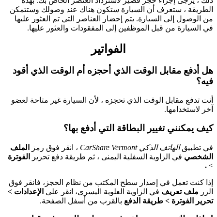
ذلك ، يرجى إجراء حجز قصير لاسترداد العنصر الخاص بك. بهذه
الطريقة ، ستعرف أن السيارة ستكون هناك عند وصولك وستتمكن
من الوصول إلى السيارة. يتم إحضار العناصر التي تم العثور عليها
في السيارة من قبل الموظفين إلى المفقودات والعثور عليها.
الفواتير
هل أدفع مقابل الوقت الذي أحجزه أم الوقت الذي أقود
فيه؟
أنت تدفع مقابل الوقت الذي تحجزه ، لأن السيارة غير متاحة لعضو
آخر لاستخدامها.
كيف يمكنني تغيير البطاقة التي أدفع بها؟
في تطبيق
الهاتف الذكي CarShare Vermont
، انقر فوق رمز
الملف
الشخصي
في الزاوية السفلية اليمنى ، ثم طريقة دفع تحرير
الفوترة
.
>
إذا كنت تعمل في إصدار سطح المكتب من نظام الحجز، فانقر فوق
الزر
ملف تعريف
في الزاوية العلوية اليسرى، انقر على
الإعدادات >
تحرير الفوترة > طريقة الدفع
بالقرب من أسفل الصفحة.