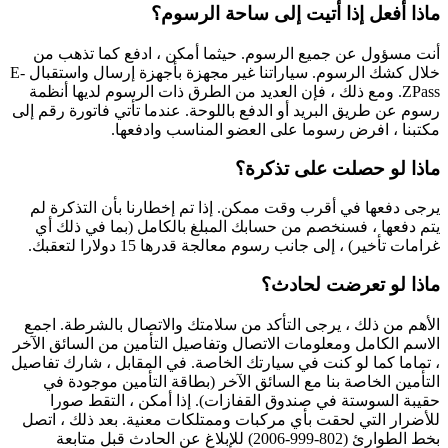
ماذا أفعل إذا أتيت إلى ساحة الرسوم؟
أنت مسؤول عن جميع الرسوم. حيثما أمكن ، ادفع كما تذهب من
خلال كشك الرسوم. سياراتنا غير مجهزة بأجهزة إرسال واستقبال E-
ZPass. ومع ذلك ، فإن العديد من الطرق ذات الرسوم لديها أنظمة
رسوم عن طريق البريد أو الدفع باللوحة. عندما تأتي فاتورة رقم إلى
مكتبنا ، افرض رسوما على العضو المناسب وادفعها.
ماذا لو حصلت على تذكرة؟
يرجى دفعها في أقرب وقت ممكن. إذا تم إخطارنا بأن التذكرة لم
يتم دفعها ، فسنخصم من حسابك المبلغ بالكامل (بما في ذلك أي
غرامات تأخير) ، إلى جانب رسوم معالجة قدرها 15 دولارا لتعقبك.
ماذا لو تعرضت لحادث؟
الأهم من ذلك ، يرجى التأكد من سلامتك والاتصال بالشرطة. اجمع
الاسم الكامل ومعلومات الاتصال وتفاصيل التأمين من السائق الآخر
، تماما كما لو كنت في سيارتك الخاصة. في المقابل ، شارك تفاصيل
التأمين الخاصة بنا مع السائق الآخر (بطاقة التأمين موجودة في
حقيبة السوستة في صندوق القفازات). إذا أمكن ، التقط صورا
للأضرار التي لحقت بأي مركبات وممتلكات معنية. بعد ذلك ، اتصل
بخط الطوارئ (802-999-2006) للإبلاغ عن الحادث قبل متابعة