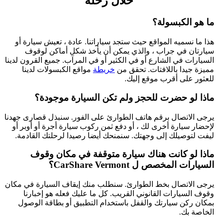
خلال رحلة
ما هو الكبسولة؟
هذا ما نسميه المواقع
حيث ستجد سياراتنا. عادة ، تعيش سيارة أو
سيارتان في جراب ، والذي يمكن أن يأخذ شكل أماكن لوقوف
السيارات في الشارع أو في الكثير أو في المرآب. جميع القرون لدينا
مميزة جيدا باللافتات. تحقق من
خريطة
مواقع الكبسولات لدينا
للعثور على أقرب موقع إليك.
ماذا لو حضرت للحجز ولم تكن السيارة موجودة؟
يرجى الاتصال برقم هاتف الطوارئ على الفور. سنبذل قصارى جهدنا
لإحضار سيارة أخرى لك ، أو دفع ثمن ركوب سيارة أجرة أو أوبر أو
ليفت لتوصيلك إلى وجهتك. سنمنحك أيضا رصيدا لرحلتك القادمة.
ماذا لو كانت هناك سيارة متوقفة في مكان وقوف
السيارات المخصص ل CarShare Vermont؟
يرجى الاتصال بخط الطوارئ. سنطلب منك إيقاف السيارة في مكان
وقوف السيارات القانوني القريب. كل ما عليك فعله هو إخبارنا
بمكان ركن سيارتك والقفل باستخدام التطبيق أو بطاقة الوصول
الخاصة بك.