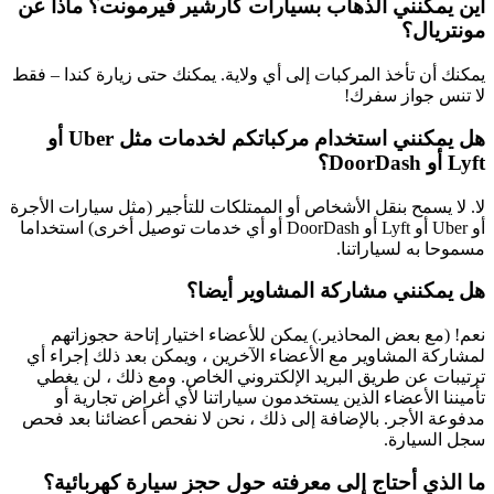
أين يمكنني الذهاب بسيارات كارشير فيرمونت؟ ماذا عن
مونتريال؟
يمكنك أن تأخذ المركبات إلى أي ولاية. يمكنك حتى زيارة كندا – فقط
لا تنس جواز سفرك!
هل يمكنني استخدام مركباتكم لخدمات مثل Uber أو
Lyft أو DoorDash؟
لا. لا يسمح بنقل الأشخاص أو الممتلكات للتأجير (مثل سيارات الأجرة
أو Uber أو Lyft أو DoorDash أو أي خدمات توصيل أخرى) استخداما
مسموحا به لسياراتنا.
هل يمكنني مشاركة المشاوير أيضا؟
نعم! (مع بعض المحاذير.) يمكن للأعضاء اختيار إتاحة حجوزاتهم
لمشاركة المشاوير مع الأعضاء الآخرين ، ويمكن بعد ذلك إجراء أي
ترتيبات عن طريق البريد الإلكتروني الخاص. ومع ذلك ، لن يغطي
تأميننا الأعضاء الذين يستخدمون سياراتنا لأي أغراض تجارية أو
مدفوعة الأجر. بالإضافة إلى ذلك ، نحن لا نفحص أعضائنا بعد فحص
سجل السيارة.
ما الذي أحتاج إلى معرفته حول حجز سيارة كهربائية؟