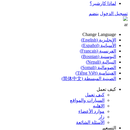
لماذا كارشير؟
تسجيل الدخول
ينضم
ar
Change Language
الإنجليزية (English)
الأسبانية (Español)
الفرنسية (Français)
البوسنية (Bosnian)
النيبالية (Nepali)
الصومالية (Somali)
الفيتنامية (Tiếng Việt)
الصينية المبسطة (简体中文)
كيف تعمل
كيف تعمل
السيارات والمواقع
الاهليه
موارد الأعضاء
زار
الأسئلة الشائعة
التسعير