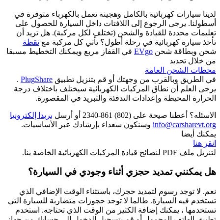
لدينا سيارات كهربائية بالكامل وهجينة تعمل بالكهرباء متوفرة في
أسطولنا. يرجى الرجوع إلى اللافتات داخل السيارة للحصول على
تعليمات محددة للقيادة والشحن (تختلف لكل مركبة). هل تريد أن
تأخذ سيارة كهربائية في رحلة أطول؟ تأتي كل مركبة مع
نقطة
شحن وبطاقة شحن
EVgo
في القفاز
مربع ويمكنك التخطيط مسبقا
من خلال تحديد
محطات الشحن العامة
في الطريق وبالقرب من وجهتك أو قم بتنزيل تطبيق
PlugShare
.
يرجى العلم أن نطاق المركبات الكهربائية سيختلف باختلاف درجة
الحرارة المحيطة وإعدادات التدفئة والتبريد في المقصورة.
الاسئله؟ أعطنا صيحة على (802) 861-2340 أو أرسل
بريدا إلكترونيا
info@carsharevt.org
وسنكون سعداء بإرشادك عبر الأساسيات.
يمكنك أيضا
انقر هنا
لتنزيل ملف PDF لنصائح قيادة المركبات الكهربائية الخاصة بنا.
هل يمكنني تمديد حجزي أثناء وجودي في السيارة؟
نعم. لا توجد رسوم لتمديد حجزك، باستثناء الوقت الإضافي الذي
تستخدم فيه السيارة. طالما لا توجد حجوزات متضاربة للسيارة التي
تستخدمها ، يمكنك إضافة الكثير من الوقت الذي تحتاجه. استخدم
تطبيق الهاتف المحمول أو قم بتسجيل الدخول إلى حسابك من جهاز