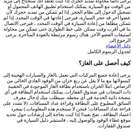
يرجى دائما محاولة تمديد حجزك إذا كنت تعتقد أنك ستحتاج إلى مزيد
من الوقت مع السيارة. يمكنك استخدام تطبيق الهاتف المحمول أو
تسجيل الدخول إلى نظام الحجز. إذا لم تتمكن من تمديد حجزك لأن
عضوا آخر قد حجز السيارة، فيرجى إعادتها في الوقت المحدد. إذا لم
تتمكن مطلقا من إعادة السيارة في الوقت المحدد ، فيرجى الاتصال
بنا في أقرب وقت ممكن على خط الطوارئ حتى نتمكن من محاولة
استيعاب العضو الآخر. هناك رسوم مرتبطة بالعودة المتأخرة. يرجى
الرجوع إلى
دليل الأعضاء
لجدول الرسوم الكامل.
كيف أحصل على الغاز؟
يرجى إعادة جميع المركبات التي تعمل بالغاز والسيارات الهجينة إلى
كبسولاتها مع ما لا يقل عن ربع خزان من الوقود العادي الخالي من
الرصاص. املأ الخزان باستخدام بطاقة الغاز الموجودة في الحقيبة
ذات السحاب في صندوق القفازات. يمكنك استخدام البطاقة في أي
مضخة ذاتية الخدمة في أي محطة. سيطلب منك إدخال معرف
السائق المطبوع على البطاقة وقراءة عداد المسافات. (لا تشدد على
قراءة عداد المسافات؛ فنحن لا نستخدم هذه المعلومات.) بمجرد
اعتماد البطاقة ، ضخ بعيدا! إذا كنت بحاجة إلى إرشادات حول تحديد
موقع غطاء الوقود والوصول إليه ، فاستشر دليل السيارة في
صندوق القفازات.