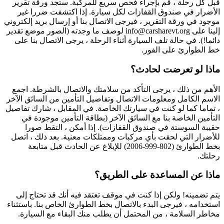
قبل كل رحلة ، قم بإجراء فحص سريع للمركبة. ستجد ورقة تقرير
الأضرار في صندوق القفازات لكل سيارة. إذا اكتشفت ضررا غير
موجود في ورقة التقرير ، فيرجى الاتصال بنا أو إرسال بريد إلكتروني
إلينا على info@carsharevt.org لوصف ما وجدته (الصور موضع تقدير
دائما!). في حالة تلف السيارة أثناء الرحلة ، يرجى الاتصال بنا على
خط الطوارئ على الفور.
ماذا لو تعرضت لحادث؟
الأهم من ذلك ، يرجى التأكد من سلامتك والاتصال بالشرطة. اجمع
الاسم الكامل ومعلومات الاتصال وتفاصيل التأمين من السائق الآخر
، تماما كما لو كنت في سيارتك الخاصة. في المقابل ، شارك تفاصيل
التأمين الخاصة بنا مع السائق الآخر (بطاقة التأمين موجودة في
حقيبة السوستة في صندوق القفازات). إذا أمكن ، التقط صورا
للأضرار التي لحقت بأي مركبات وممتلكات معنية. بعد ذلك ، اتصل
بخط الطوارئ (802-999-2006) للإبلاغ عن الحادث قبل متابعة
رحلتك.
ماذا عن المساعدة على الطريق؟
يتم تضمينه! ولكن إذا كنت في موقف تعتقد فيه أنك قد تحتاج إلى
استخدامه ، فيرجى البدء بالاتصال بخط الطوارئ الخاص بنا. باستثناء
مخاطر السلامة ، من المحتمل أن يطلب منك البقاء مع السيارة.