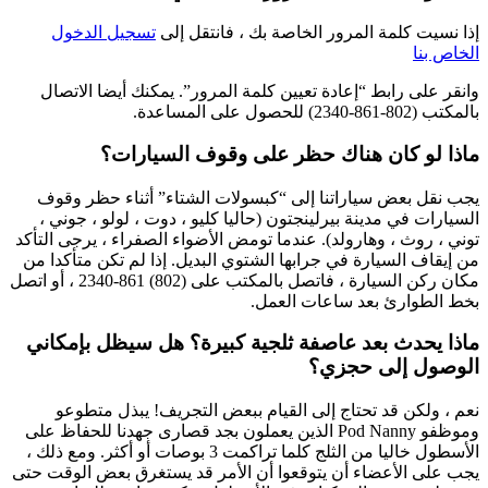
إذا نسيت كلمة المرور الخاصة بك ، فانتقل إلى
تسجيل الدخول
الخاص بنا
وانقر على رابط “إعادة تعيين كلمة المرور”. يمكنك أيضا الاتصال
بالمكتب (802-861-2340) للحصول على المساعدة.
ماذا لو كان هناك حظر على وقوف السيارات؟
يجب نقل بعض سياراتنا إلى “كبسولات الشتاء” أثناء حظر وقوف
السيارات في مدينة بيرلينجتون (حاليا كليو ، دوت ، لولو ، جوني ،
توني ، روث ، وهارولد). عندما تومض الأضواء الصفراء ، يرجى التأكد
من إيقاف السيارة في جرابها الشتوي البديل. إذا لم تكن متأكدا من
مكان ركن السيارة ، فاتصل بالمكتب على (802) 861-2340 ، أو اتصل
بخط الطوارئ بعد ساعات العمل.
ماذا يحدث بعد عاصفة ثلجية كبيرة؟ هل سيظل بإمكاني
الوصول إلى حجزي؟
نعم ، ولكن قد تحتاج إلى القيام ببعض التجريف! يبذل متطوعو
وموظفو Pod Nanny الذين يعملون بجد قصارى جهدنا للحفاظ على
الأسطول خاليا من الثلج كلما تراكمت 3 بوصات أو أكثر. ومع ذلك ،
يجب على الأعضاء أن يتوقعوا أن الأمر قد يستغرق بعض الوقت حتى