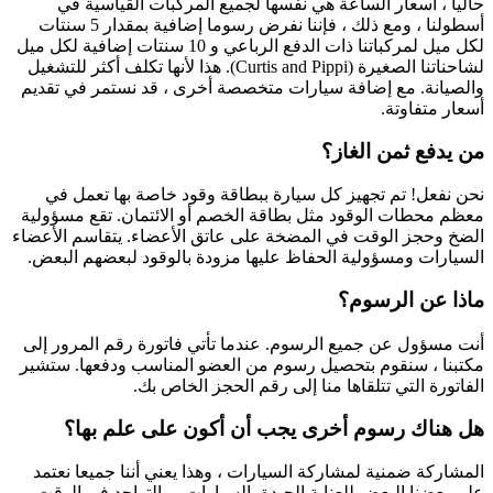
حاليا ، أسعار الساعة هي نفسها لجميع المركبات القياسية في
أسطولنا ، ومع ذلك ، فإننا نفرض رسوما إضافية بمقدار 5 سنتات
لكل ميل لمركباتنا ذات الدفع الرباعي و 10 سنتات إضافية لكل ميل
لشاحناتنا الصغيرة (Curtis and Pippi). هذا لأنها تكلف أكثر للتشغيل
والصيانة. مع إضافة سيارات متخصصة أخرى ، قد نستمر في تقديم
أسعار متفاوتة.
من يدفع ثمن الغاز؟
نحن نفعل! تم تجهيز كل سيارة ببطاقة وقود خاصة بها تعمل في
معظم محطات الوقود مثل بطاقة الخصم أو الائتمان. تقع مسؤولية
الضخ وحجز الوقت في المضخة على عاتق الأعضاء. يتقاسم الأعضاء
السيارات ومسؤولية الحفاظ عليها مزودة بالوقود لبعضهم البعض.
ماذا عن الرسوم؟
أنت مسؤول عن جميع الرسوم. عندما تأتي فاتورة رقم المرور إلى
مكتبنا ، سنقوم بتحصيل رسوم من العضو المناسب ودفعها. ستشير
الفاتورة التي تتلقاها منا إلى رقم الحجز الخاص بك.
هل هناك رسوم أخرى يجب أن أكون على علم بها؟
المشاركة ضمنية لمشاركة السيارات ، وهذا يعني أننا جميعا نعتمد
على بعضنا البعض للعناية الجيدة بالسيارات ، والتواجد في الوقت