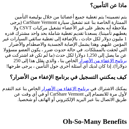
ماذا عن التأمين؟
يتم تضمينه! يتم تغطية جميع أعضائنا من خلال بوليصة التأمين
الممتازة الخاصة بنا عند تشغيل سيارة CarShare Vermont
(يرجى
ملاحظة أنه يحظر على غير الأعضاء تشغيل مركبات CSVT ولا
يغطيهم تأميننا)
. يسعدنا تقديم تغطية شاملة بحد واحد مشترك قدره
1 مليون دولار لكل حادث ، بالإضافة إلى تغطية سائقي السيارات غير
المؤمن عليهم. وهذا يشمل الإصابة الجسدية والاصطدام والأضرار
التي لحقت بالممتلكات. في حالة حدوث ضرر ، يكون العضو مسؤولا
عن ما يصل إلى 1,250 دولارا لكل حدث (ما لم تكن قد اشتركت في
برنامج الإعفاء من الأضرار
الخاص بنا ، والذي يقلل هذا إلى 250
دولارا!). إذا كان لديك أي أسئلة أخرى حول التأمين ، يرجى طرحها!
كيف يمكنني التسجيل في برنامج الإعفاء من الأضرار؟
يمكنك الاشتراك في
برنامج الإعفاء من الأضرار
الخاص بنا عند التقدم
لأول مرة للانضمام إلى CarShare Vermont أو في أي وقت عن
طريق الاتصال بنا عبر البريد الإلكتروني أو الهاتف أو شخصيا.
Oh-So-Many Benefits