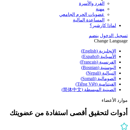
الفرد والأسرة
مهنة
عضويات الحرم الجامعي
المساعدة المالية
لماذا كارشير؟
تسجيل الدخول
ينضم
Change Language
الإنجليزية (English)
الأسبانية (Español)
الفرنسية (Français)
البوسنية (Bosnian)
النيبالية (Nepali)
الصومالية (Somali)
الفيتنامية (Tiếng Việt)
الصينية المبسطة (简体中文)
موارد الأعضاء
أدوات لتحقيق أقصى استفادة من عضويتك