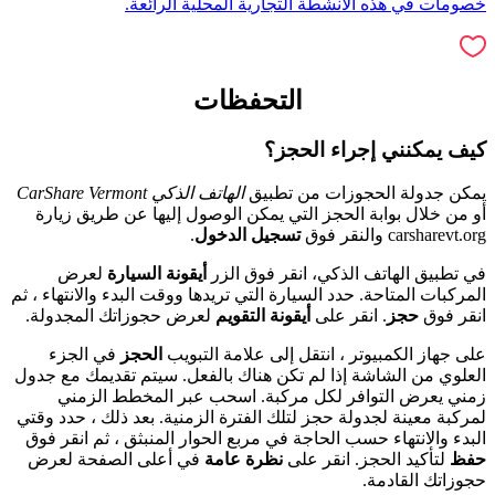
خصومات في هذه الأنشطة التجارية المحلية الرائعة.
التحفظات
كيف يمكنني إجراء الحجز؟
يمكن جدولة الحجوزات من تطبيق
الهاتف الذكي CarShare Vermont
أو من خلال بوابة الحجز التي يمكن الوصول إليها عن طريق زيارة
carsharevt.org والنقر فوق
تسجيل الدخول
.
في تطبيق الهاتف الذكي، انقر فوق الزر
أيقونة السيارة
لعرض
المركبات المتاحة. حدد السيارة التي تريدها ووقت البدء والانتهاء ، ثم
انقر فوق
حجز
. انقر على
أيقونة التقويم
لعرض حجوزاتك المجدولة.
على جهاز الكمبيوتر ، انتقل إلى علامة التبويب
الحجز
في الجزء
العلوي من الشاشة إذا لم تكن هناك بالفعل. سيتم تقديمك مع جدول
زمني يعرض التوافر لكل مركبة. اسحب عبر المخطط الزمني
لمركبة معينة لجدولة حجز لتلك الفترة الزمنية. بعد ذلك ، حدد وقتي
البدء والانتهاء حسب الحاجة في مربع الحوار المنبثق ، ثم انقر فوق
حفظ
لتأكيد الحجز. انقر على
نظرة عامة
في أعلى الصفحة لعرض
حجوزاتك القادمة.