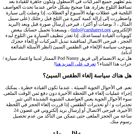
يتم تطهير جميع المركبات في الأسطول وتكون جاهزة للقيادة بعد
تساقط الثلوج بغزارة. هذا صحيح بشكل خاص عندما تحدث العواصف
الثلجية في عطلات نهاية الأسبوع أو العطلات. إذا وصلت إلى سيارة
واضطررت إلى إزالة كمية كبيرة من الثلج قبل رحلتك (على سبيل
المثال ، 3 بوصات أو أكثر) ، فيرجى إرسال صورة قبل وبعد (البريد
الإلكتروني
info@carsharevt.org
) ، ويسعدنا تحميل حسابك ببعض
كوبونات القيادة لمساعدتك. إذا تعذر تنظيف السيارة من الثلوج لبدء
الحجز ، فيرجى الاتصال لمناقشة تبديل المركبات أو إلغاء حجزك
بموجب سياسة الإلغاء في الطقس السيئ (انظر الأسئلة الشائعة
أدناه).
هل تريد الانضمام إلى فريق Pod Nanny الممتاز لدينا واعتماد سيارة /
جراب هذا الشتاء؟
تعرف على المزيد هنا
!
هل هناك سياسة إلغاء الطقس السيئ؟
نعم. في الأحوال الجوية السيئة ، عندما تكون القيادة خطرة ، يمكنك
إجراء عمليات إلغاء في اللحظة الأخيرة دون دفع ثمن الوقت الملغى.
سوء الأحوال الجوية يعني العواصف الشتوية الشديدة التي تثير
تحذيرات و / أو تحذيرات الطقس. إذا قررت إلغاء الحجز في اللحظة
الأخيرة، فيرجى الاتصال أو إرسال بريد إلكتروني في غضون 24
ساعة من الحجز الملغى حتى نتمكن من التأكد من عدم تحصيل
رسوم منك.