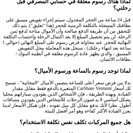
لماذا هناك رسوم معلقة في حسابي المصرفي قبل
رحلتي؟
قبل 24 ساعة من الحجز المجدول، سيتم إجراء تفويض مسبق على
بطاقتك المسجلة بالتكلفة الزمنية للحجز (هذا “تعليق”). يتم ذلك
للتحقق من أن طريقة الدفع صالحة وأن الأموال متاحة لدفع ثمن
الرحلة. لن يتم تحصيل المبلغ إلا بعد اكتمال الرحلة واحتساب التكلفة
النهائية للحجز. عند محاولة فرض رسوم على المبلغ النهائي (حوالي 1
ساعة بعد انتهاء رحلتك) ، ستحل هذه المعاملة محل التفويض
المسبق ، والذي يظهر عادة كرسوم
معلقة
في أنظمة البنوك /
بطاقات الائتمان.
لماذا توجد رسوم بالساعة ورسوم الأميال؟
بدلا من فرض سعر أعلى للساعة يتضمن الأميال “المجانية” ، تسمح
لك أسعار CarShare Vermont المتغيرة بالدفع فقط مقابل مقدار
القيادة. وبهذه الطريقة ، فإن الأشخاص الذين يقودون سياراتهم محليا
بشكل أساسي لا يدعمون الرحلات للأشخاص الذين يقودون مسافات
أطول. نظرا لأنك تدفع مقابل كل ميل تقوده ، فإن هيكل الأسعار لدينا
يعزز القيادة الأكثر كفاءة وهو أمر أفضل للبيئة.
هل جميع المركبات تكلف نفس تكلفة الاستخدام؟