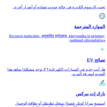
تجنب الرسوم الكبيرة في حالة حدوث تصادم أو أضرار أخرى.
الموارد المترجمة
Recursos traducidos, अनुवादित स्रोतहरू, kheyraadka la turjumay,
rasilimali zilizotafsiriwa
نصائح EV
هل أنت جديد في السيارات الكهربائية؟ لا توجد مشكلة! شاهد هذا
الفيديو لمعرفة المزيد.
بارك إت بيركس
استمتع بمزايا كونك عضوا! يمنحك تطبيقك أو بطاقة الوصول