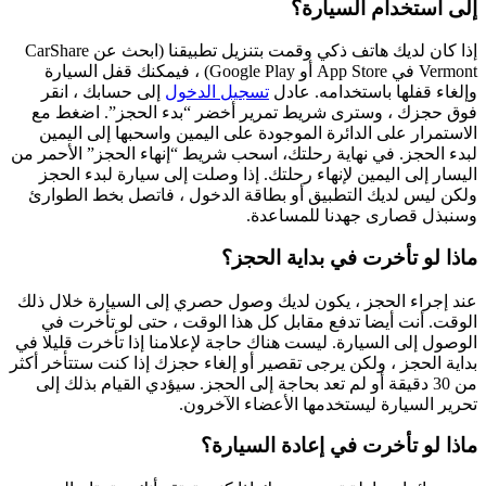
إلى استخدام السيارة؟
إذا كان لديك هاتف ذكي وقمت بتنزيل تطبيقنا (ابحث عن CarShare
Vermont في App Store أو Google Play) ، فيمكنك قفل السيارة
وإلغاء قفلها باستخدامه. عادل
تسجيل الدخول
إلى حسابك ، انقر
فوق حجزك ، وسترى شريط تمرير أخضر “بدء الحجز”. اضغط مع
الاستمرار على الدائرة الموجودة على اليمين واسحبها إلى اليمين
لبدء الحجز. في نهاية رحلتك، اسحب شريط “إنهاء الحجز” الأحمر من
اليسار إلى اليمين لإنهاء رحلتك. إذا وصلت إلى سيارة لبدء الحجز
ولكن ليس لديك التطبيق أو بطاقة الدخول ، فاتصل بخط الطوارئ
وسنبذل قصارى جهدنا للمساعدة.
ماذا لو تأخرت في بداية الحجز؟
عند إجراء الحجز ، يكون لديك وصول حصري إلى السيارة خلال ذلك
الوقت. أنت أيضا تدفع مقابل كل هذا الوقت ، حتى لو تأخرت في
الوصول إلى السيارة. ليست هناك حاجة لإعلامنا إذا تأخرت قليلا في
بداية الحجز ، ولكن يرجى تقصير أو إلغاء حجزك إذا كنت ستتأخر أكثر
من 30 دقيقة أو لم تعد بحاجة إلى الحجز. سيؤدي القيام بذلك إلى
تحرير السيارة ليستخدمها الأعضاء الآخرون.
ماذا لو تأخرت في إعادة السيارة؟