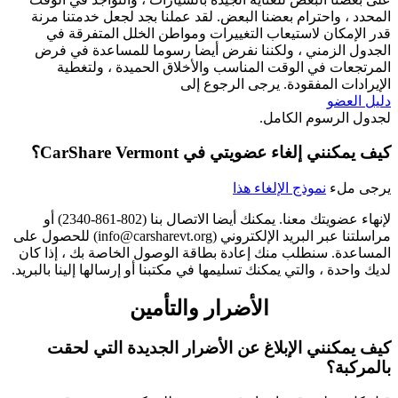
المحدد ، واحترام بعضنا البعض. لقد عملنا بجد لجعل خدمتنا مرنة
قدر الإمكان لاستيعاب التغييرات ومواطن الخلل المتفرقة في
الجدول الزمني ، ولكننا نفرض أيضا رسوما للمساعدة في فرض
المرتجعات في الوقت المناسب والأخلاق الحميدة ، ولتغطية
الإيرادات المفقودة. يرجى الرجوع إلى
دليل العضو
لجدول الرسوم الكامل.
كيف يمكنني إلغاء عضويتي في CarShare Vermont؟
يرجى ملء
نموذج الإلغاء
هذا
لإنهاء عضويتك معنا. يمكنك أيضا الاتصال بنا (802-861-2340) أو
مراسلتنا عبر البريد الإلكتروني (info@carsharevt.org) للحصول على
المساعدة. سنطلب منك إعادة بطاقة الوصول الخاصة بك ، إذا كان
لديك واحدة ، والتي يمكنك تسليمها في مكتبنا أو إرسالها إلينا بالبريد.
الأضرار والتأمين
كيف يمكنني الإبلاغ عن الأضرار الجديدة التي لحقت
بالمركبة؟