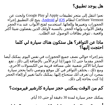
هل يوجد تطبيق؟
نعم! انتقل إلى متجر تطبيقات Apple أو Google Play وابحث عن
CarShare Vermont لنظام
iOS
أو
Android
. يتيح لك التطبيق إجراء
الحجوزات وتغييرها وإلغائها. استخدمه لفتح الأبواب عند بدء الحجز
وقفل الأبواب وإنهاء الحجز. بالنسبة لأولئك الذين يفضلون شيئا أكثر
واقعية ، تتوفر بطاقات الوصول عند الطلب.
ماذا عن التوافر؟ هل ستكون هناك سيارة لي كلما
احتجت إليها؟
يتم إجراء حوالي نصف جميع الحجوزات في نفس اليوم. يمكنك أيضا
الحجز مقدما حتى 12 شهرا إذا لزم الأمر. بالإضافة إلى ذلك ، تقع
سياراتنا الأكثر شعبية على مسافة قريبة من الكبسولات الأخرى.
ومع ذلك ، يختلف التوافر في كل موقع ونوصي دائما بحجز سيارة
بمجرد أن تعرف أنك ستحتاج إليها. يمكنك دائما تغيير أو إلغاء الحجز
إذا كنت بحاجة إلى ذلك.
كم من الوقت يمكنني حجز سيارة كارشير فيرمونت؟
يمكنك حجز سيارة لمدة 30 دقيقة أو حتى 10 أيام.