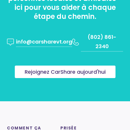
ici pour vous aider à chaque
étape du chemin.
(802) 861-
info@carsharevt.org
2340
Rejoignez CarShare aujourd'hui
COMMENT ÇA
PRISÉE