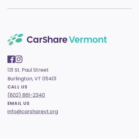
131 St. Paul Street
Burlington, VT 05401
CALL US
(802) 861-2340
EMAIL US
info@carsharevt.org