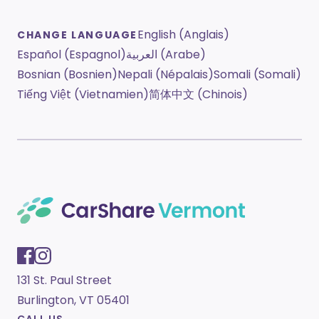
English (Anglais)
CHANGE LANGUAGE
Español (Espagnol)
العربية (Arabe)
Bosnian (Bosnien)
Nepali (Népalais)
Somali (Somali)
Tiếng Việt (Vietnamien)
简体中文 (Chinois)
131 St. Paul Street
Burlington, VT 05401
CALL US