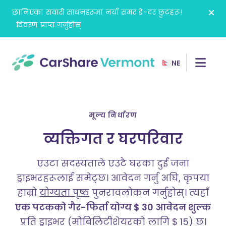
Skip
छानिएका सवारी साधनहरूमा नयाँ समर डे-दर छुटहरू!
to
विवरण प्राप्त गर्नुहोस्
content
NE
मूल्य निर्धारण
व्यक्तिगत र घरपरिवार
एउटा सदस्यताले एउटै घरका दुई जना
ड्राइभरहरूलाई समेट्छ।
आवेदन गर्नु अघि, कृपया
हाम्रो
योग्यता पृष्ठ
पुनरावलोकन गर्नुहोस्। त्यहाँ
एक पटकको गैर-फिर्ता योग्य $ 30 आवेदन शुल्क
प्रति ड्राइभर (मोबिलिटीशेयरको लागि $ 15) छ।