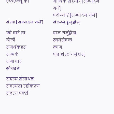
एफएक्यू का
आर्थिक सहयोग[सम्पादन
गर्ने]
पदोन्नति[सम्पादन गर्ने]
संस्था[सम्पादन गर्ने]
संलग्न हुनुहोस्
को बारे मा
दान गर्नुहोस्
टोली
स्वयंसेवक
समर्थकहरू
काम
सम्पर्क
पोड होस्ट गर्नुहोस्
समाचार
स्रोतहरू
सदस्य संसाधन
सदस्यता रद्दीकरण
सदस्य पर्क्स