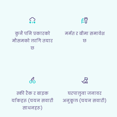
कुनै पनि प्रकारको
मर्मत र बीमा समावेश
मौसमको लागि तयार
छ
छ
स्की रैक र बाइक
घरपालुवा जनावर
र्याकहरू (चयन सवारी
अनुकूल (चयन सवारी)
साधनहरू)