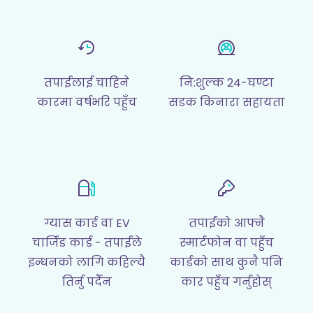
तपाईलाई चाहिने
नि:शुल्क 24-घण्टा
कारमा वर्षभरि पहुँच
सडक किनारा सहायता
ग्यास कार्ड वा EV
तपाईंको आफ्नै
चार्जिङ कार्ड - तपाईंले
स्मार्टफोन वा पहुँच
इन्धनको लागि कहिल्यै
कार्डको साथ कुनै पनि
तिर्नु पर्दैन
कार पहुँच गर्नुहोस्