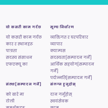
यो कसरी काम गर्दछ
मूल्य निर्धारण
यो कसरी काम गर्दछ
व्यक्तिगत र घरपरिवार
कार र स्थानहरू
व्यापार
पात्रता
क्याम्पस
सदस्य संसाधन
सदस्यता[सम्पादन गर्ने]
एफएक्यू का
आर्थिक सहयोग[सम्पादन
गर्ने]
पदोन्नति[सम्पादन गर्ने]
संस्था[सम्पादन गर्ने]
संलग्न हुनुहोस्
को बारे मा
दान गर्नुहोस्
टोली
स्वयंसेवक
समर्थकहरू
काम