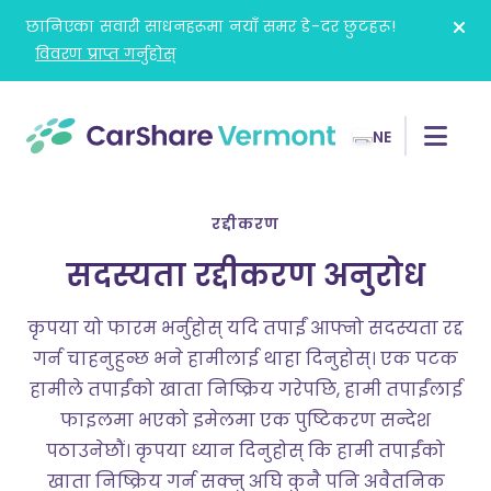
Skip
छानिएका सवारी साधनहरूमा नयाँ समर डे-दर छुटहरू!
to
विवरण प्राप्त गर्नुहोस्
content
NE
रद्दीकरण
सदस्यता रद्दीकरण अनुरोध
कृपया यो फारम भर्नुहोस् यदि तपाईं आफ्नो सदस्यता रद्द
गर्न चाहनुहुन्छ भने हामीलाई थाहा दिनुहोस्। एक पटक
हामीले तपाईंको खाता निष्क्रिय गरेपछि, हामी तपाईंलाई
फाइलमा भएको इमेलमा एक पुष्टिकरण सन्देश
पठाउनेछौं। कृपया ध्यान दिनुहोस् कि हामी तपाईंको
खाता निष्क्रिय गर्न सक्नु अघि कुनै पनि अवैतनिक