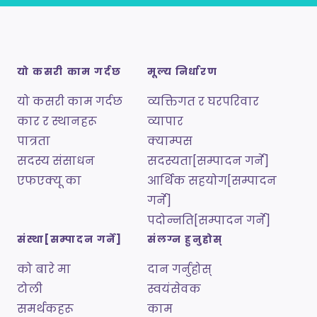
यो कसरी काम गर्दछ
मूल्य निर्धारण
यो कसरी काम गर्दछ
व्यक्तिगत र घरपरिवार
कार र स्थानहरू
व्यापार
पात्रता
क्याम्पस
सदस्य संसाधन
सदस्यता[सम्पादन गर्ने]
एफएक्यू का
आर्थिक सहयोग[सम्पादन
गर्ने]
पदोन्नति[सम्पादन गर्ने]
संस्था[सम्पादन गर्ने]
संलग्न हुनुहोस्
को बारे मा
दान गर्नुहोस्
टोली
स्वयंसेवक
समर्थकहरू
काम