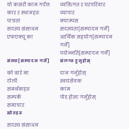
यो कसरी काम गर्दछ
व्यक्तिगत र घरपरिवार
कार र स्थानहरू
व्यापार
पात्रता
क्याम्पस
सदस्य संसाधन
सदस्यता[सम्पादन गर्ने]
एफएक्यू का
आर्थिक सहयोग[सम्पादन
गर्ने]
पदोन्नति[सम्पादन गर्ने]
संस्था[सम्पादन गर्ने]
संलग्न हुनुहोस्
को बारे मा
दान गर्नुहोस्
टोली
स्वयंसेवक
समर्थकहरू
काम
सम्पर्क
पोड होस्ट गर्नुहोस्
समाचार
स्रोतहरू
सदस्य संसाधन